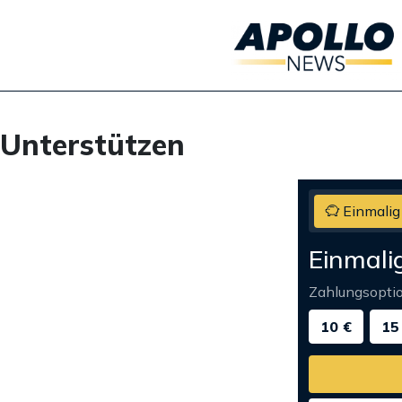
Unterstützen
Einmalig
Einmali
Zahlungsopti
10 €
15