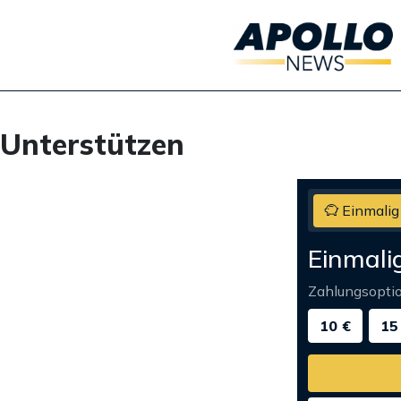
Unterstützen
Einmalig
Einmali
Zahlungsopti
10 €
15