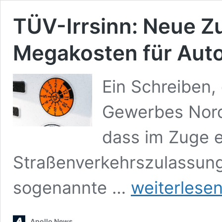
TÜV-Irrsinn: Neue Z
Megakosten für Auto
Ein Schreiben,
Gewerbes Nordr
dass im Zuge 
Straßenverkehrszulassun
TÜV-
sogenannte …
weiterlese
Irrsinn:
Neue
Zulassungsordnung
Apollo News
mit