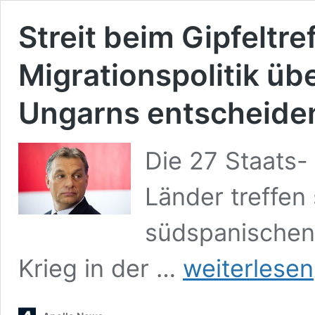
Streit beim Gipfeltre
Migrationspolitik üb
Ungarns entscheide
Die 27 Staats-
Länder treffen
südspanischen
Streit
Krieg in der …
weiterlesen
beim
Gipfeltreffen
in