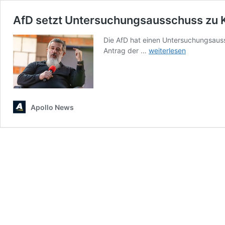
AfD setzt Untersuchungsausschuss zu 
Die AfD hat einen Untersuchungsaus
AfD
Antrag der …
weiterlesen
setzt
Untersuchungsausschu
zu
Kramer-
Affäre
Apollo News
ein