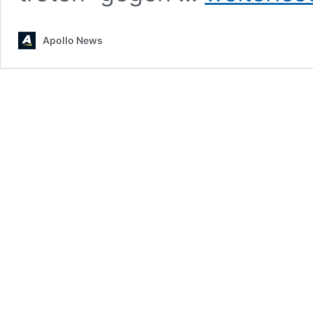
–
Amadeu-
Apollo News
Antonio-
Stiftung
rechtfertigt
Gewaltrhetorik
gegen
Apollo
News