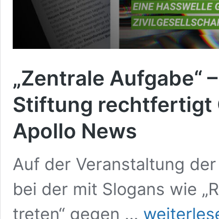
„Zentrale Aufgabe“
Stiftung rechtfertig
Apollo News
Auf der Veranstaltung der 
bei der mit Slogans wie „
„Zentrale
treten“ gegen …
weiterles
Aufgabe“