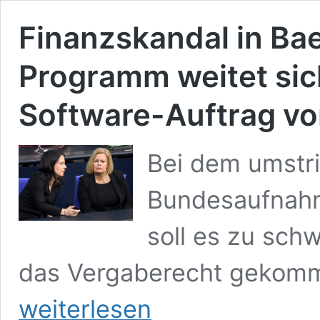
Finanzskandal in Ba
Programm weitet sic
Software-Auftrag vo
Bei dem umstr
Bundesaufnahm
soll es zu sc
das Vergaberecht gekomm
Finanzskandal
weiterlesen
in