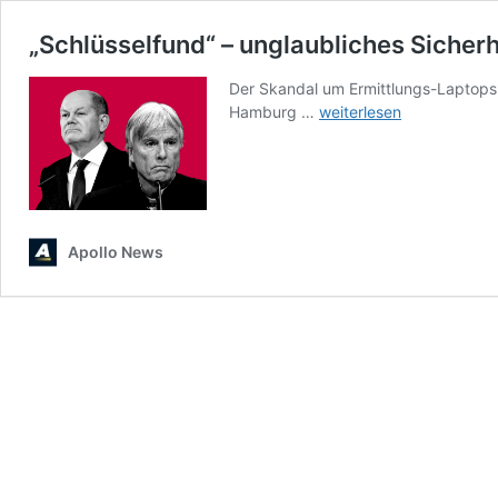
„Schlüsselfund“ – unglaubliches Siche
Der Skandal um Ermittlungs-Laptops
„Schlüsselfund“
Hamburg …
weiterlesen
–
unglaubliches
Sicherheitsleck
bei
hochsensiblen
Scholz-
Apollo News
Dokumenten
in
Cum-
Ex-
Affäre