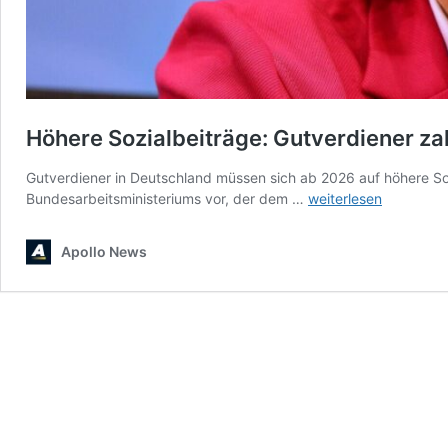
Höhere Sozialbeiträge: Gutverdiener z
Gutverdiener in Deutschland müssen sich ab 2026 auf höhere Soz
Höhere
Bundesarbeitsministeriums vor, der dem …
weiterlesen
Sozialbeiträge:
Gutverdiener
Apollo News
zahlen
ab
2026
mehr