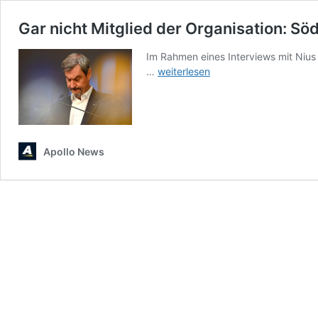
Gar nicht Mitglied der Organisation: Sö
Im Rahmen eines Interviews mit Nius
Gar
…
weiterlesen
nicht
Mitglied
der
Organisation:
Söder
Apollo News
wirft
FPÖ
vor,
einen
Austritt
Österreichs
aus
der
NATO
anzustreben