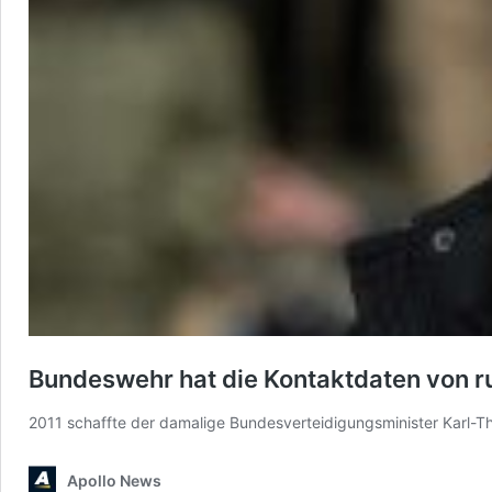
Bundeswehr hat die Kontaktdaten von ru
2011 schaffte der damalige Bundesverteidigungsminister Karl-
Apollo News