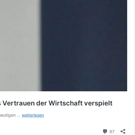
 Vertrauen der Wirtschaft verspielt
80
 heutigen …
weiterlesen
Prozent
der
Kommenta
97
Unternehmer