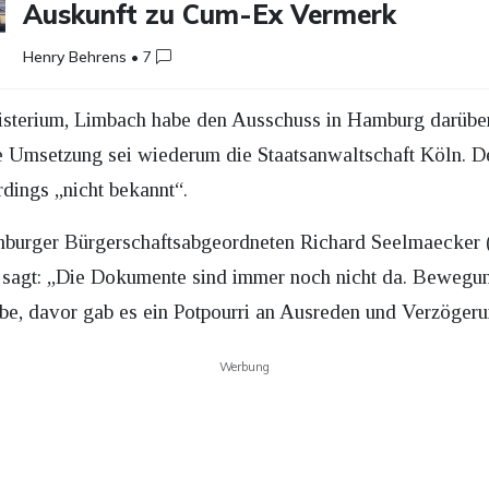
Auskunft zu Cum-Ex Vermerk
Henry Behrens
•
7
nisterium, Limbach habe den Ausschuss in Hamburg darüber
e Umsetzung sei wiederum die Staatsanwaltschaft Köln. D
rdings „nicht bekannt“.
urger Bürgerschaftsabgeordneten Richard Seelmaecker (
r sagt: „Die Dokumente sind immer noch nicht da. Bewegu
abe, davor gab es ein Potpourri an Ausreden und Verzöger
Werbung