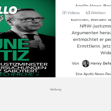
Apollo News-Rec
Protokolle, die 
Videos
Werben
könnten, werden s
NRW-Justizmin
Argumenten heraus
entmachtet er per
Ermittlerin. Jetz
Wide
Von
Henry Beh
Eine Apollo News-Re
Werbung