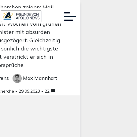
herchen zeigen: Mail-
Scholz schwer belasten
eit Wochen vom grünen
ister mit absurden
Werbung:
gezögert. Gleichzeitig
sönlich die wichtigste
t verstrickt er sich in
rsprüche.
rens
Max Mannhart
cherche •
29.09.2023 • 22