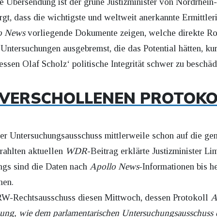
e Übersendung ist der grüne Justizminister von Nordrhei
orgt, dass die wichtigste und weltweit anerkannte Ermittle
o News
vorliegende Dokumente zeigen, welche direkte Rol
Untersuchungen ausgebremst, die das Potential hätten, ku
sen Olaf Scholz‘ politische Integrität schwer zu beschä
 VERSCHOLLENEN PROTOK
r Untersuchungsausschuss mittlerweile schon auf die gen
rahlten aktuellen
WDR
-Beitrag erklärte Justizminister Li
ings sind die Daten nach
Apollo News
-Informationen bis he
men.
RW-Rechtsausschuss diesen Mittwoch, dessen Protokoll
A
mung, wie dem parlamentarischen Untersuchungsausschuss d