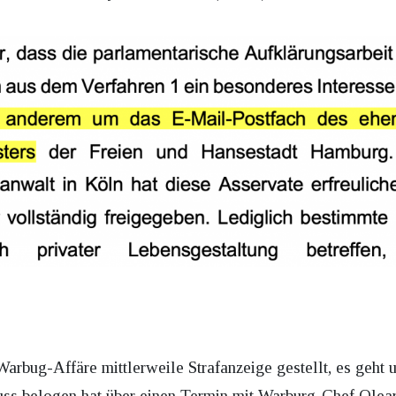
arbug-Affäre mittlerweile Strafanzeige gestellt, es geht 
ss belogen hat über einen Termin mit Warburg-Chef Olear