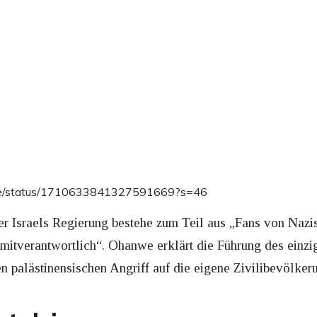
nwe/status/1710633841327591669?s=46
er Israels Regierung bestehe zum Teil aus „Fans von Nazis
 mitverantwortlich“. Ohanwe erklärt die Führung des einzi
en palästinensischen Angriff auf die eigene Zivilibevölker