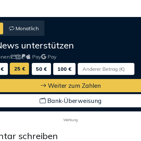
Monatlich
News unterstützen
onen:
Pay
Pay
25 €
 €
50 €
100 €
Weiter zum Zahlen
Bank-Überweisung
Werbung
tar schreiben