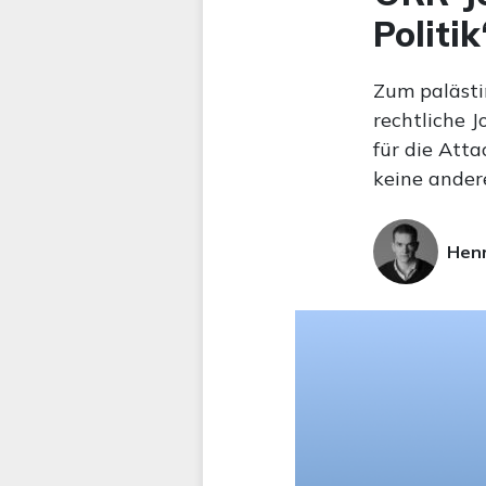
Politi
Zum palästin
rechtliche 
für die Att
keine andere
Hen