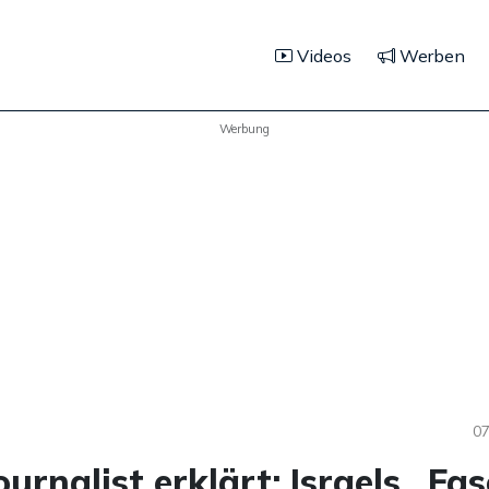
Videos
Werben
Werbung
07
urnalist erklärt: Israels „Fa