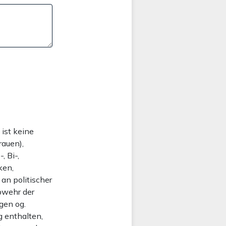
 ist keine
rauen),
, Bi-,
ken,
an politischer
bwehr der
gen og.
g enthalten,