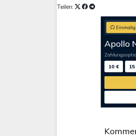
Teilen:
Einmalig
Apollo 
Zahlungsopti
10 €
15
Kommen