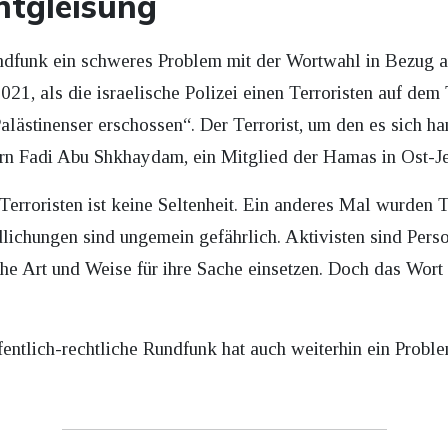
Entgleisung
ndfunk ein schweres Problem mit der Wortwahl in Bezug auf
2021, als die israelische Polizei einen Terroristen auf dem
Palästinenser erschossen“. Der Terrorist, um den es sich ha
dern Fadi Abu Shkhaydam, ein Mitglied der Hamas in Ost-J
erroristen ist keine Seltenheit. Ein anderes Mal wurden T
edlichungen sind ungemein gefährlich. Aktivisten sind Per
iche Art und Weise für ihre Sache einsetzen. Doch das Wort
fentlich-rechtliche Rundfunk hat auch weiterhin ein Probl