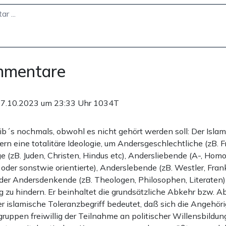
mmentare
7.10.2023 um 23:33 Uhr
1034T
ib´s nochmals, obwohl es nicht gehört werden soll: Der Islam
ern eine totalitäre Ideologie, um Andersgeschlechtliche (zB. F
 (zB. Juden, Christen, Hindus etc), Andersliebende (A-, Homo-
oder sonstwie orientierte), Anderslebende (zB. Westler, Fran
der Andersdenkende (zB. Theologen, Philosophen, Literaten) 
g zu hindern. Er beinhaltet die grundsätzliche Abkehr bzw. A
er islamische Toleranzbegriff bedeutet, daß sich die Angehöri
ruppen freiwillig der Teilnahme an politischer Willensbildun