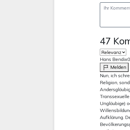
47 Ko
Hans Bendix
0
Melden
Nun, ich schre
Religion, sond
Andersgläubige
Transsexuelle 
Ungläubige) o
Willensbildun
Aufklärung. D
Bevölkerungsg