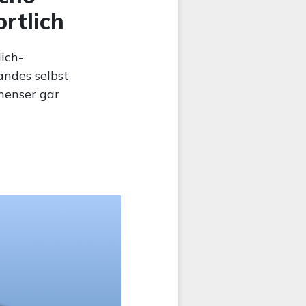
ortlich
ich-
andes selbst
nenser gar