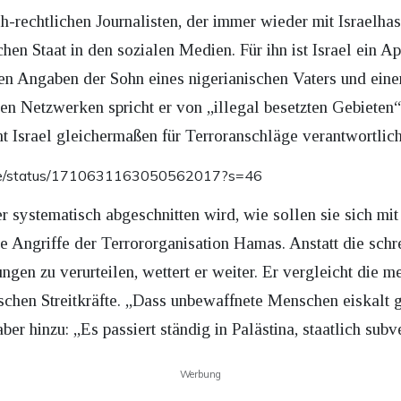
ch-rechtlichen Journalisten, der immer wieder mit Israelha
schen Staat in den sozialen Medien. Für ihn ist Israel ein 
en Angaben der Sohn eines nigerianischen Vaters und einer
en Netzwerken spricht er von „illegal besetzten Gebieten“,
t Israel gleichermaßen für Terroranschläge verantwortlich
nwe/status/1710631163050562017?s=46
r systematisch abgeschnitten wird, wie sollen sie sich mi
 Angriffe der Terrororganisation Hamas. Anstatt die schr
gen zu verurteilen, wettert er weiter. Er vergleicht die 
chen Streitkräfte. „Dass unbewaffnete Menschen eiskalt ge
aber hinzu: „Es passiert ständig in Palästina, staatlich subv
Werbung