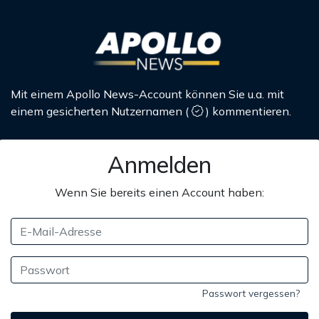
Mit einem Apollo News-Account können Sie u.a. mit
einem gesicherten Nutzernamen
(
)
kommentieren.
Anmelden
Wenn Sie bereits einen Account haben:
Passwort vergessen?