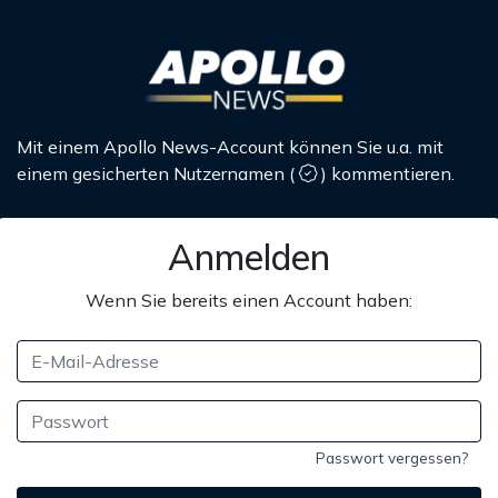
Mit einem Apollo News-Account können Sie u.a. mit
einem gesicherten Nutzernamen
(
)
kommentieren.
Anmelden
Wenn Sie bereits einen Account haben:
Passwort vergessen?