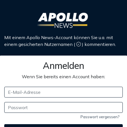
Mit einem Apollo News-Account können Sie u.a. mit
einem gesicherten Nutzernamen
(
)
kommentieren.
Anmelden
Wenn Sie bereits einen Account haben:
Passwort vergessen?