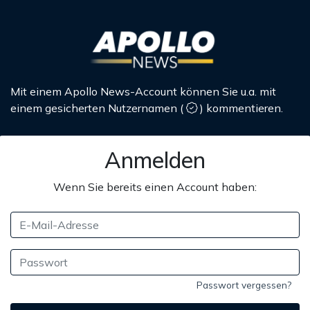
Mit einem Apollo News-Account können Sie u.a. mit
einem gesicherten Nutzernamen
(
)
kommentieren.
Anmelden
Wenn Sie bereits einen Account haben:
Passwort vergessen?