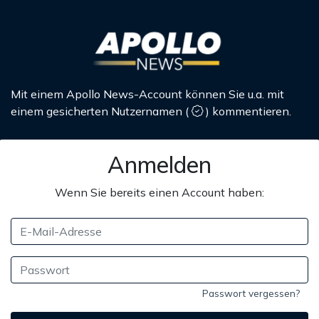
Mit einem Apollo News-Account können Sie u.a. mit
einem gesicherten Nutzernamen
(
)
kommentieren.
Anmelden
Wenn Sie bereits einen Account haben:
Passwort vergessen?