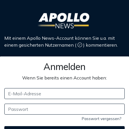
Mit einem Apollo News-Account können Sie u.a. mit
einem gesicherten Nutzernamen
(
)
kommentieren.
Anmelden
Wenn Sie bereits einen Account haben:
Passwort vergessen?