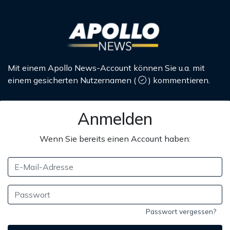
Mit einem Apollo News-Account können Sie u.a. mit
einem gesicherten Nutzernamen
(
)
kommentieren.
Anmelden
Wenn Sie bereits einen Account haben:
Passwort vergessen?