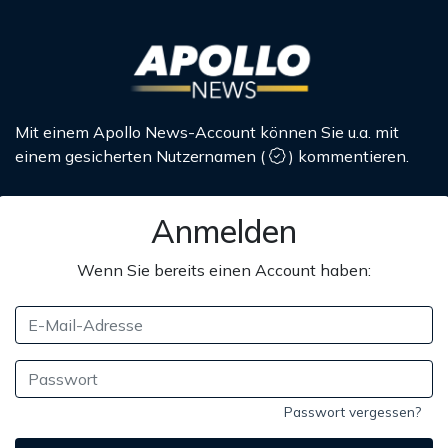
Mit einem Apollo News-Account können Sie u.a. mit
einem gesicherten Nutzernamen
(
)
kommentieren.
Anmelden
Wenn Sie bereits einen Account haben:
Passwort vergessen?