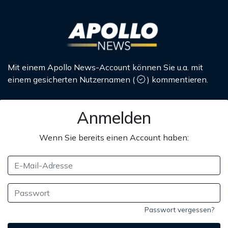
Mit einem Apollo News-Account können Sie u.a. mit
einem gesicherten Nutzernamen
(
)
kommentieren.
Anmelden
Wenn Sie bereits einen Account haben:
Passwort vergessen?