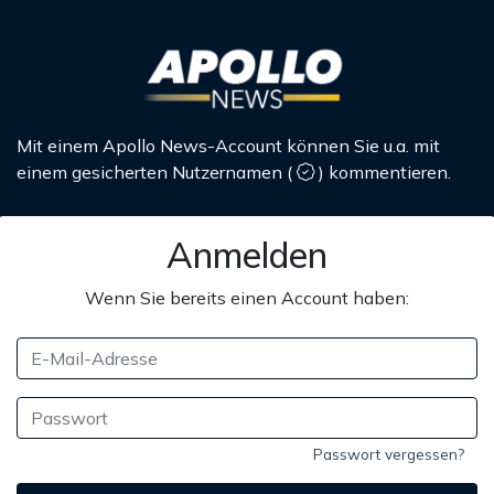
Mit einem Apollo News-Account können Sie u.a. mit
einem gesicherten Nutzernamen
(
)
kommentieren.
Anmelden
Wenn Sie bereits einen Account haben:
Passwort vergessen?