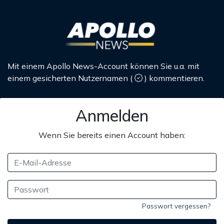
Mit einem Apollo News-Account können Sie u.a. mit
einem gesicherten Nutzernamen
(
)
kommentieren.
Anmelden
Wenn Sie bereits einen Account haben:
Passwort vergessen?