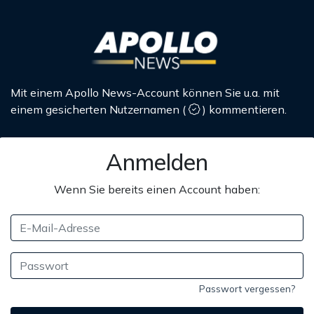
Mit einem Apollo News-Account können Sie u.a. mit
einem gesicherten Nutzernamen
(
)
kommentieren.
Anmelden
Wenn Sie bereits einen Account haben:
Passwort vergessen?