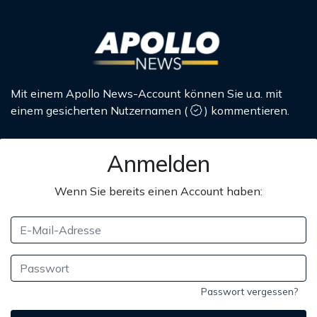
Mit einem Apollo News-Account können Sie u.a. mit
einem gesicherten Nutzernamen
(
)
kommentieren.
Anmelden
Wenn Sie bereits einen Account haben:
Passwort vergessen?