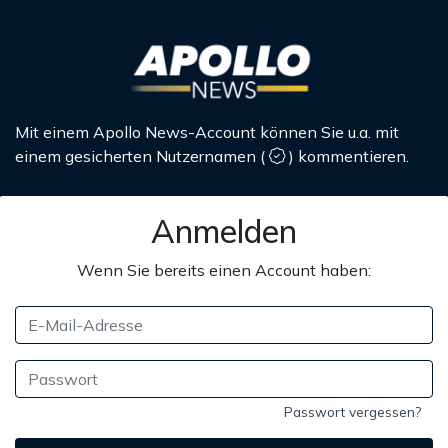
Mit einem Apollo News-Account können Sie u.a. mit
einem gesicherten Nutzernamen
(
)
kommentieren.
Anmelden
Wenn Sie bereits einen Account haben:
Passwort vergessen?