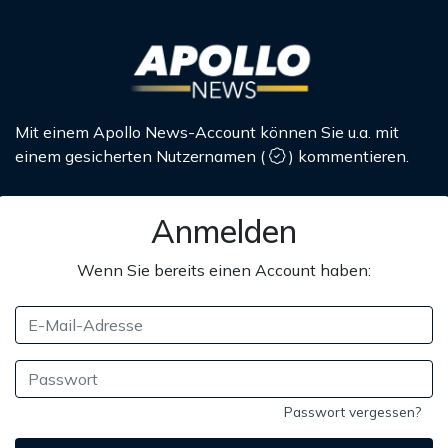
Mit einem Apollo News-Account können Sie u.a. mit
einem gesicherten Nutzernamen
(
)
kommentieren.
Anmelden
Wenn Sie bereits einen Account haben:
Passwort vergessen?