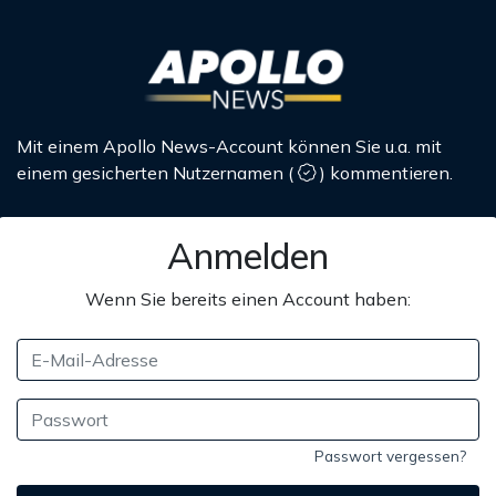
Mit einem Apollo News-Account können Sie u.a. mit
einem gesicherten Nutzernamen
(
)
kommentieren.
Anmelden
Wenn Sie bereits einen Account haben:
Passwort vergessen?