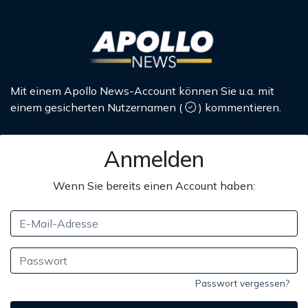
Mit einem Apollo News-Account können Sie u.a. mit
einem gesicherten Nutzernamen
(
)
kommentieren.
Anmelden
Wenn Sie bereits einen Account haben:
Passwort vergessen?