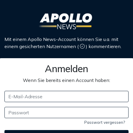
Mit einem Apollo News-Account können Sie u.a. mit
einem gesicherten Nutzernamen
(
)
kommentieren.
Anmelden
Wenn Sie bereits einen Account haben:
Passwort vergessen?