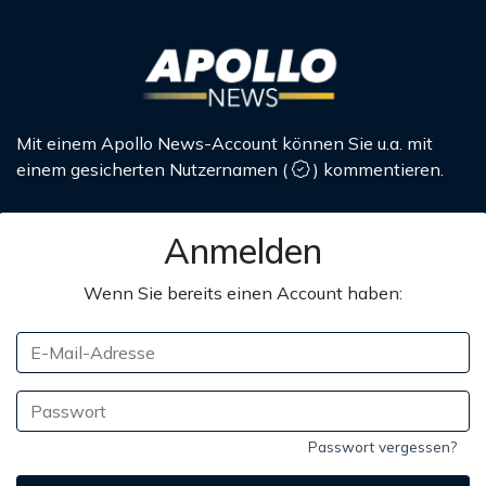
Mit einem Apollo News-Account können Sie u.a. mit
einem gesicherten Nutzernamen
(
)
kommentieren.
Anmelden
Wenn Sie bereits einen Account haben:
Passwort vergessen?