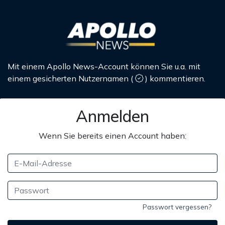
Mit einem Apollo News-Account können Sie u.a. mit
einem gesicherten Nutzernamen
(
)
kommentieren.
Anmelden
Wenn Sie bereits einen Account haben:
Passwort vergessen?