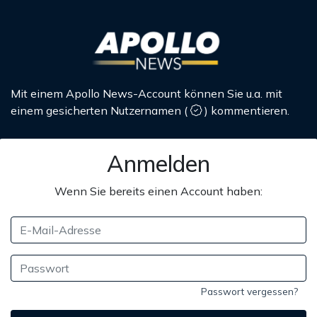
Mit einem Apollo News-Account können Sie u.a. mit
einem gesicherten Nutzernamen
(
)
kommentieren.
Anmelden
Wenn Sie bereits einen Account haben:
Passwort vergessen?