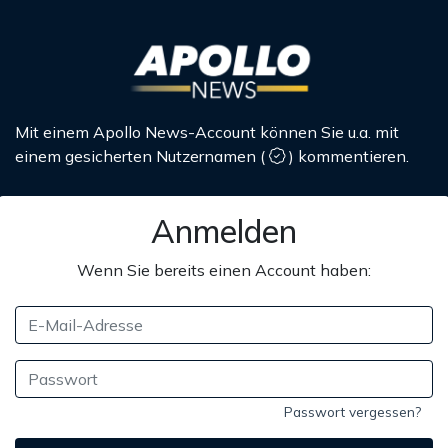
Mit einem Apollo News-Account können Sie u.a. mit
einem gesicherten Nutzernamen
(
)
kommentieren.
Anmelden
Wenn Sie bereits einen Account haben:
Passwort vergessen?