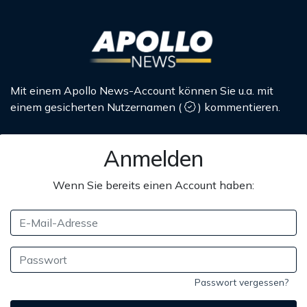
Mit einem Apollo News-Account können Sie u.a. mit
einem gesicherten Nutzernamen
(
)
kommentieren.
Anmelden
Wenn Sie bereits einen Account haben:
Passwort vergessen?