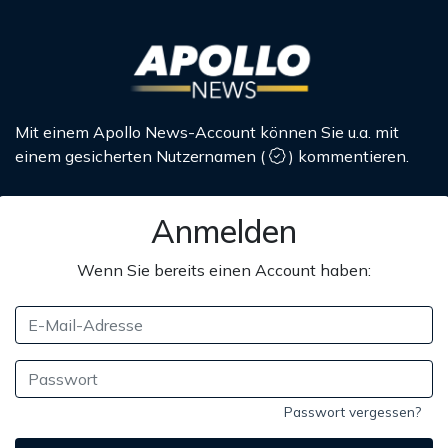
Mit einem Apollo News-Account können Sie u.a. mit
einem gesicherten Nutzernamen
(
)
kommentieren.
Anmelden
Wenn Sie bereits einen Account haben:
Passwort vergessen?