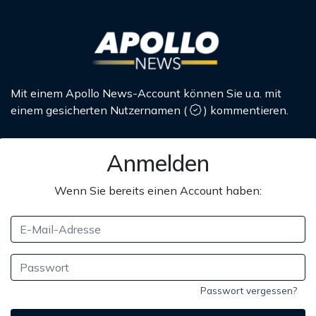
Mit einem Apollo News-Account können Sie u.a. mit
einem gesicherten Nutzernamen
(
)
kommentieren.
Anmelden
Wenn Sie bereits einen Account haben:
Passwort vergessen?