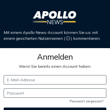
Mit einem Apollo News-Account können Sie u.a. mit
einem gesicherten Nutzernamen
(
)
kommentieren.
Anmelden
Wenn Sie bereits einen Account haben:
Passwort vergessen?