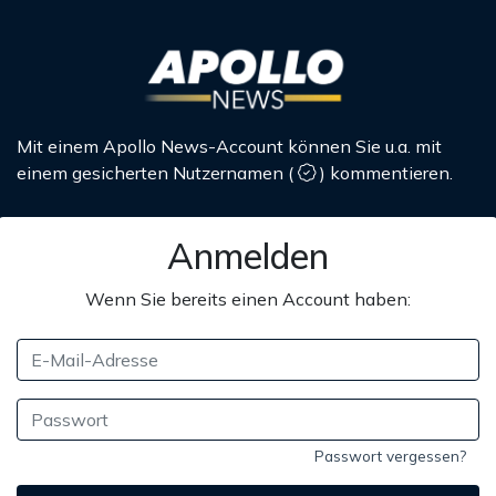
Mit einem Apollo News-Account können Sie u.a. mit
einem gesicherten Nutzernamen
(
)
kommentieren.
Anmelden
Wenn Sie bereits einen Account haben:
Passwort vergessen?