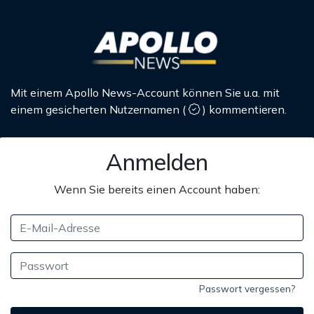
Mit einem Apollo News-Account können Sie u.a. mit
einem gesicherten Nutzernamen
(
)
kommentieren.
Anmelden
Wenn Sie bereits einen Account haben:
Passwort vergessen?