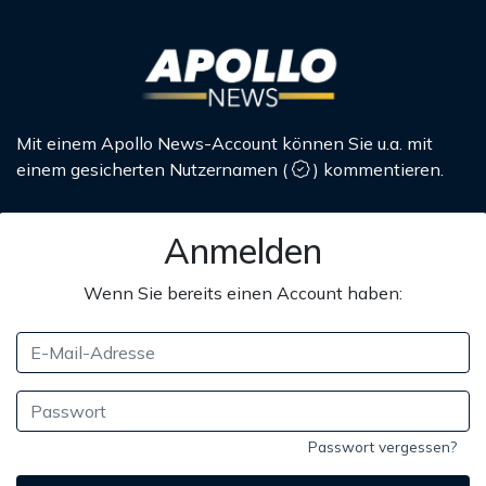
Mit einem Apollo News-Account können Sie u.a. mit
einem gesicherten Nutzernamen
(
)
kommentieren.
Anmelden
Wenn Sie bereits einen Account haben:
Passwort vergessen?