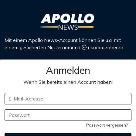
Mit einem Apollo News-Account können Sie u.a. mit
einem gesicherten Nutzernamen
(
)
kommentieren.
Anmelden
Wenn Sie bereits einen Account haben:
Passwort vergessen?