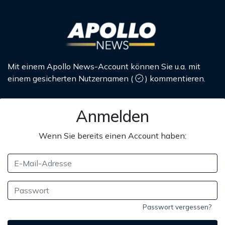
Mit einem Apollo News-Account können Sie u.a. mit
einem gesicherten Nutzernamen
(
)
kommentieren.
Anmelden
Wenn Sie bereits einen Account haben:
Passwort vergessen?