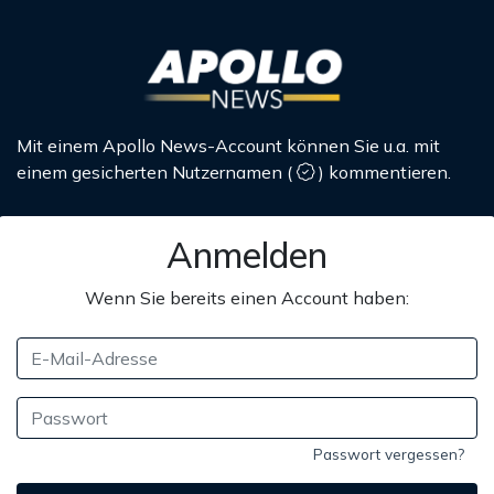
Mit einem Apollo News-Account können Sie u.a. mit
einem gesicherten Nutzernamen
(
)
kommentieren.
Anmelden
Wenn Sie bereits einen Account haben:
Passwort vergessen?