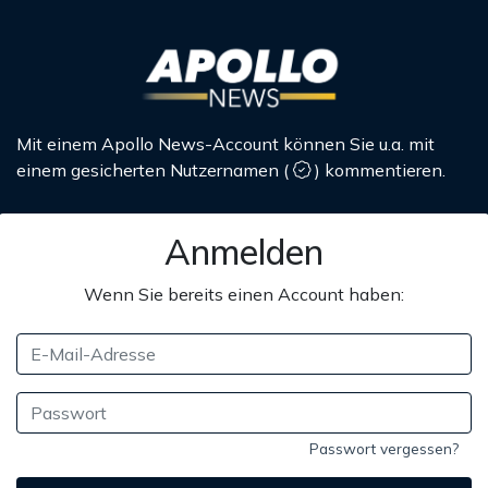
Mit einem Apollo News-Account können Sie u.a. mit
einem gesicherten Nutzernamen
(
)
kommentieren.
Anmelden
Wenn Sie bereits einen Account haben:
Passwort vergessen?