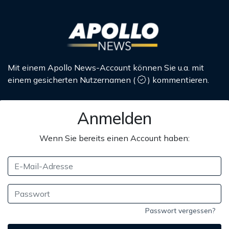
Mit einem Apollo News-Account können Sie u.a. mit
einem gesicherten Nutzernamen
(
)
kommentieren.
Anmelden
Wenn Sie bereits einen Account haben:
Passwort vergessen?