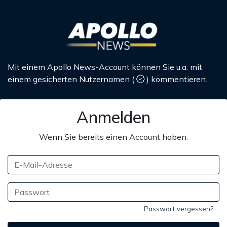
Mit einem Apollo News-Account können Sie u.a. mit
einem gesicherten Nutzernamen
(
)
kommentieren.
Anmelden
Wenn Sie bereits einen Account haben:
Passwort vergessen?