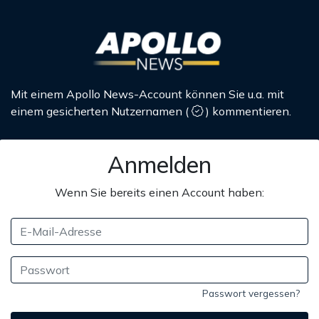
Mit einem Apollo News-Account können Sie u.a. mit
einem gesicherten Nutzernamen
(
)
kommentieren.
Anmelden
Wenn Sie bereits einen Account haben:
Passwort vergessen?